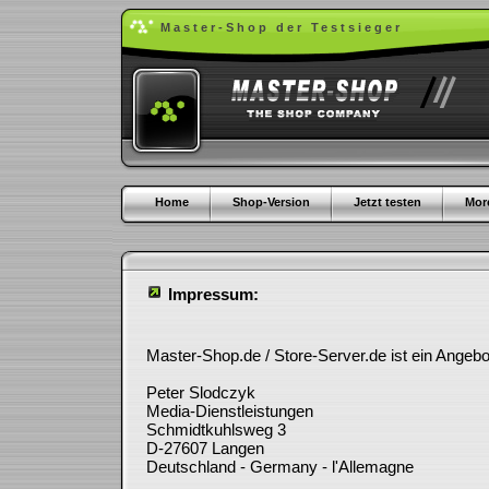
Master-Shop der Testsieger
Home
Shop-Version
Jetzt testen
More
Impressum:
Master-Shop.de / Store-Server.de ist ein Angebo
Peter Slodczyk
Media-Dienstleistungen
Schmidtkuhlsweg 3
D-27607 Langen
Deutschland - Germany - l'Allemagne