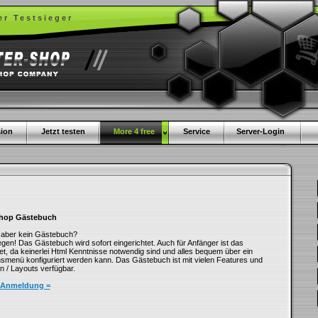
er Testsieger
ion
Jetzt testen
More 4 free
Service
Server-Login
Shop Gästebuch
 aber kein Gästebuch?
gen! Das Gästebuch wird sofort eingerichtet. Auch für Anfänger ist das
, da keinerlei Html Kenntnisse notwendig sind und alles bequem über ein
nsmenü konfiguriert werden kann. Das Gästebuch ist mit vielen Features und
 / Layouts verfügbar.
 Anmeldung =