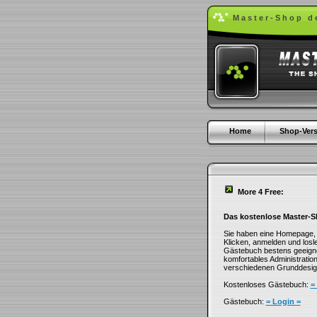
Master-Shop d
Home
Shop-Vers
More 4 Free:
Das kostenlose Master-
Sie haben eine Homepage,
Klicken, anmelden und losle
Gästebuch bestens geeignet
komfortables Administratio
verschiedenen Grunddesign
Kostenloses Gästebuch:
=
Gästebuch:
= Login =